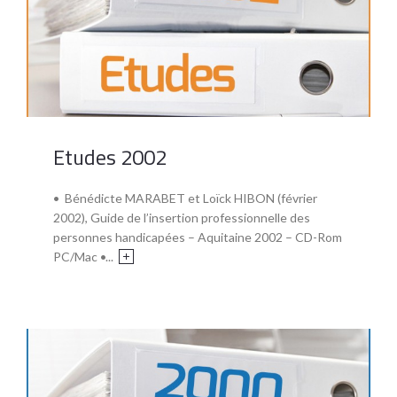
Etudes 2002
• Bénédicte MARABET et Loïck HIBON (février
2002), Guide de l’insertion professionnelle des
personnes handicapées – Aquitaine 2002 – CD-Rom
PC/Mac •...