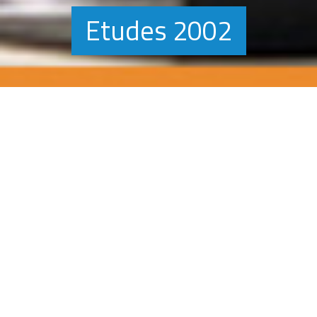
Etudes 2002
6 janvier 2002
Etudes
• Bénédicte MARABET et Loïck HIBON (février 2002),
Guide de l’insertion professionnelle des personnes
handicapées – Aquitaine 2002 – CD-Rom PC/Mac
• Didier LESTRAT (avril 2002),
Etude de besoins pour un
Foyer Occupationnel landais
, 58 pages. + annexes
• Bénédicte MARABET (avril 2002),
Les personnes
handicapées dans les structures pour adultes
handicapés en Aquitaine
,
50 pages.