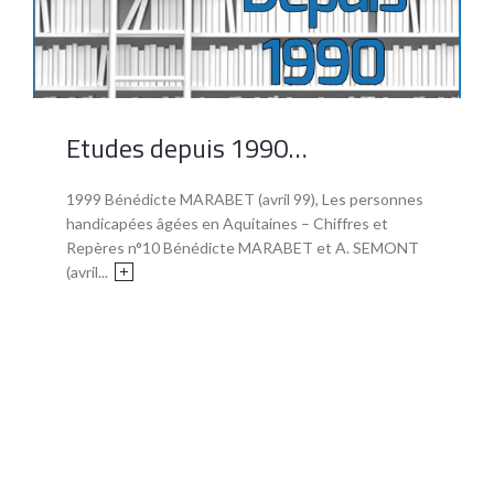
Etudes depuis 1990…
1999 Bénédicte MARABET (avril 99), Les personnes
handicapées âgées en Aquitaines – Chiffres et
Repères n°10 Bénédicte MARABET et A. SEMONT
(avril...