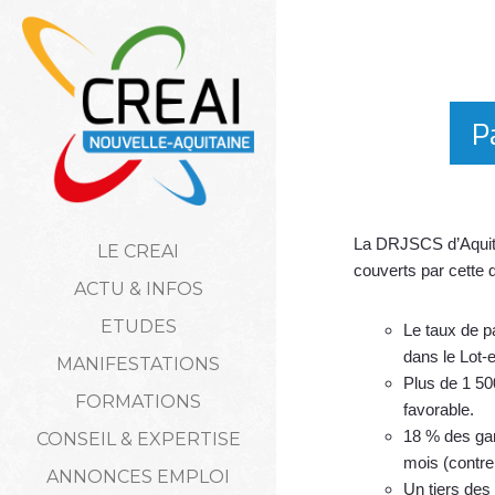
P
La DRJSCS d’Aquita
LE CREAI
couverts par cette d
ACTU & INFOS
ETUDES
Le taux de p
dans le Lot-
MANIFESTATIONS
Plus de 1 500
FORMATIONS
favorable.
18 % des gar
CONSEIL & EXPERTISE
mois (contre
ANNONCES EMPLOI
Un tiers des 