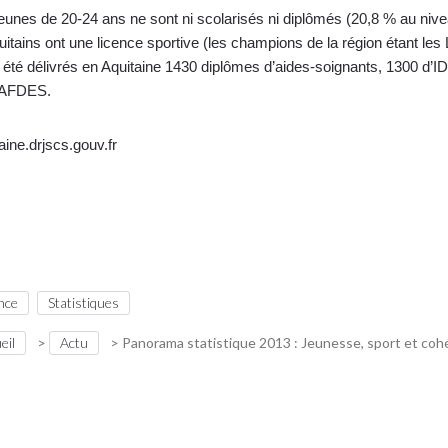
eunes de 20-24 ans ne sont ni scolarisés ni diplômés (20,8 % au nive
itains ont une licence sportive (les champions de la région étant les
 été délivrés en Aquitaine 1430 diplômes d’aides-soignants, 1300 d’
CAFDES.
ine.drjscs.gouv.fr
nce
Statistiques
eil
>
Actu
>
Panorama statistique 2013 : Jeunesse, sport et cohé