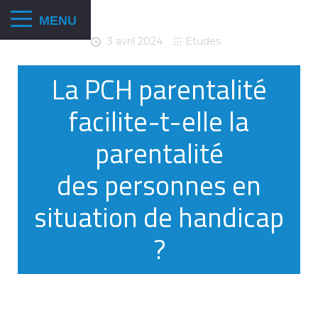
3 avril 2024
Etudes
La PCH parentalité
facilite-t-elle la
parentalité
des personnes en
situation de handicap
?