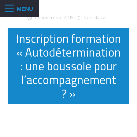
14 novembre 2015
Non classé
Inscription formation
« Autodétermination
: une boussole pour
l’accompagnement
? »