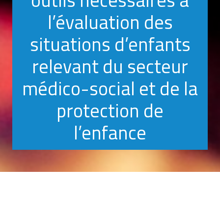
outils nécessaires à
l’évaluation des
situations d’enfants
relevant du secteur
médico-social et de la
protection de
l’enfance
6 décembre 2017
Etudes