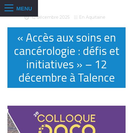
12 décembre 2025
En Aquitaine
« Accès aux soins en
cancérologie : défis et
initiatives » – 12
décembre à Talence