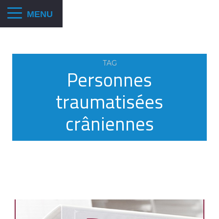
TAG
Personnes
traumatisées
crâniennes