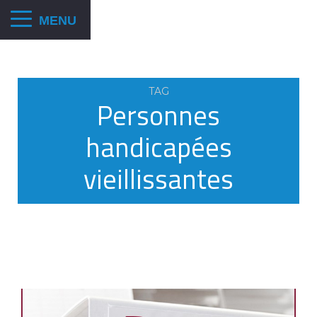
TAG
Personnes
handicapées
vieillissantes