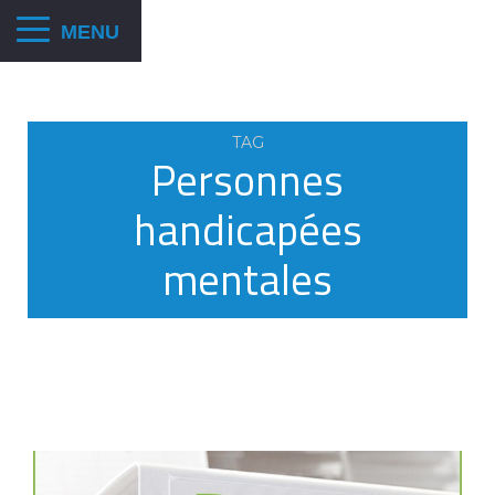
TAG
Personnes
handicapées
mentales