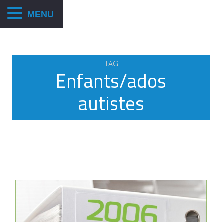
TAG
Enfants/ados
autistes